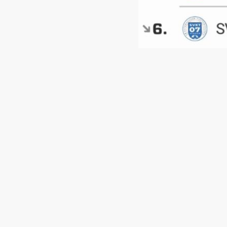
Am Samstag konnten wir unsere
Teamleistung! Über die kompl
einmal gezeigt, was in uns ste
Schon früh im Spiel belohnten
perfekt in den Strafraum spie
Kurz darauf folgte das 2:0, 
im richtigen Moment kam. Eis
Auch wenn wir noch viele wei
oder die sehr starke Torhüte
dran, kämpften um jeden Ball