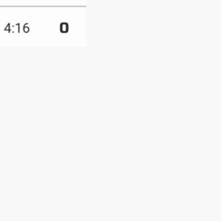
einer richtig starken
unterstützt und wieder
ark über außen durchsetzte und
ckpass von Marie, der genau
zu überhastet im Abschluss
nung. Trotzdem blieben wir
n zu sehen war, dass wir