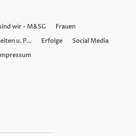
sind wir - M&SG
Frauen
Trainingszeiten u. Probetrainings
Erfolge
Social Media
Impressum
uS BaWa