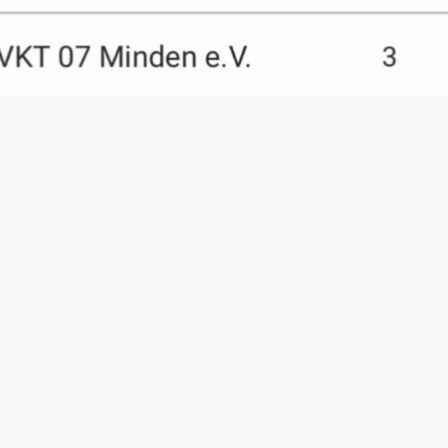
n zweiten Sieg im dritten Spiel feiern und das mit 
ette Spielzeit haben wir gekämpft, uns gegenseitig 
ckt.
 wir uns: nach toller Vorarbeit von Lola, die sich st
lte, schob Maryam zum 1:0 ein. Ein super Auftakt!
erneut durch Maryam. Diesmal nach einem klugen Ste
kalt verwandelte Maryam den Ball im Netz.
tere Torchancen hatten, waren wir manchmal etwas 
rin von BaWa machte uns einen Strich durch die Rech
 und ließen uns nicht aus dem Konzept bringen. Schö